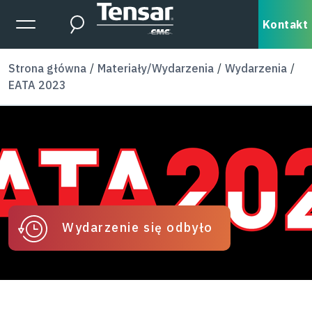
Skip to main content
Expanded Menu Toggle
Kontakt
Search
Strona główna
Materiały/Wydarzenia
Wydarzenia
EATA 2023
Wydarzenie się odbyło