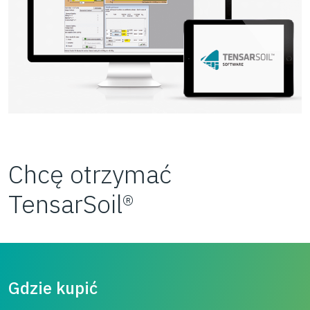
Chcę otrzymać
TensarSoil®
Gdzie kupić