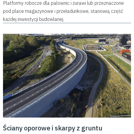
Platformy robocze dla palownic i żurawi lub przeznaczone
pod place magazynowe i przeładunkowe, stanowią część
każdej inwestycji budowlanej.
Ściany oporowe i skarpy z gruntu