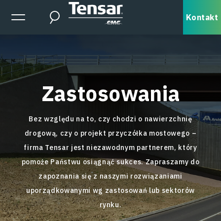
Skip to main content
Expanded Menu Toggle
Kontakt
Search
Zastosowania
Bez względu na to, czy chodzi o nawierzchnię
drogową, czy o projekt przyczółka mostowego –
firma Tensar jest niezawodnym partnerem, który
pomoże Państwu osiągnąć sukces. Zapraszamy do
zapoznania się z naszymi rozwiązaniami
uporządkowanymi wg zastosowań lub sektorów
rynku.