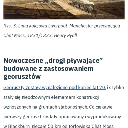
Rys. 3. Linia kolejowa Liverpool–Manchester przecinająca
Chat Moss, 1831/1833, Henry Pyall
Nowoczesne „drogi pływające”
budowane z zastosowaniem
georusztów
Georuszty zostały wynalezione pod koniec lat 70.
i szybko
stały się nieodzownym elementem konstrukcji
wznoszonych na gruntach słabonośnych. Co ciekawe,
pierwszy georuszt zostały opracowany i wyprodukowany
w Blackburn, niecałe 50 km od torfowiska Chat Moss,