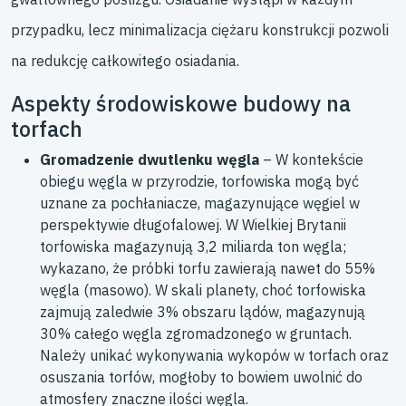
przypadku, lecz minimalizacja ciężaru konstrukcji pozwoli
na redukcję całkowitego osiadania.
Aspekty środowiskowe budowy na
torfach
Gromadzenie dwutlenku węgla
– W kontekście
obiegu węgla w przyrodzie, torfowiska mogą być
uznane za pochłaniacze, magazynujące węgiel w
perspektywie długofalowej. W Wielkiej Brytanii
torfowiska magazynują 3,2 miliarda ton węgla;
wykazano, że próbki torfu zawierają nawet do 55%
węgla (masowo). W skali planety, choć torfowiska
zajmują zaledwie 3% obszaru lądów, magazynują
30% całego węgla zgromadzonego w gruntach.
Należy unikać wykonywania wykopów w torfach oraz
osuszania torfów, mogłoby to bowiem uwolnić do
atmosfery znaczne ilości węgla.