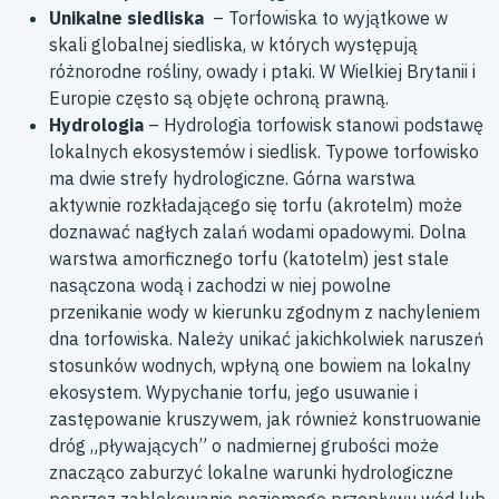
Unikalne siedliska
– Torfowiska to wyjątkowe w
skali globalnej siedliska, w których występują
różnorodne rośliny, owady i ptaki. W Wielkiej Brytanii i
Europie często są objęte ochroną prawną.
Hydrologia
– Hydrologia torfowisk stanowi podstawę
lokalnych ekosystemów i siedlisk. Typowe torfowisko
ma dwie strefy hydrologiczne. Górna warstwa
aktywnie rozkładającego się torfu (akrotelm) może
doznawać nagłych zalań wodami opadowymi. Dolna
warstwa amorficznego torfu (katotelm) jest stale
nasączona wodą i zachodzi w niej powolne
przenikanie wody w kierunku zgodnym z nachyleniem
dna torfowiska. Należy unikać jakichkolwiek naruszeń
stosunków wodnych, wpłyną one bowiem na lokalny
ekosystem. Wypychanie torfu, jego usuwanie i
zastępowanie kruszywem, jak również konstruowanie
dróg „pływających” o nadmiernej grubości może
znacząco zaburzyć lokalne warunki hydrologiczne
poprzez zablokowanie poziomego przepływu wód lub