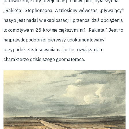
parowozem, który przejechał po nowej linii, była słynna
„Rakieta” Stephensona. Wzniesiony wówczas „pływający”
nasyp jest nadal w eksploatacji i przenosi dziś obciążenia
lokomotywami 25-krotnie cięższymi niż „Rakieta”. Jest to
najprawdopodobniej pierwszy udokumentowany
przypadek zastosowania na torfie rozwiązania o
charakterze dzisiejszego geomateraca.