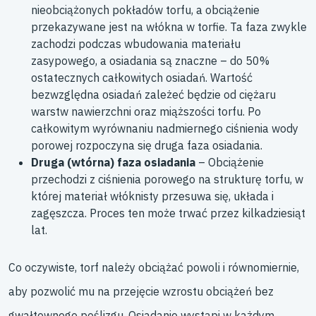
nieobciążonych pokładów torfu, a obciążenie
przekazywane jest na włókna w torfie. Ta faza zwykle
zachodzi podczas wbudowania materiału
zasypowego, a osiadania są znaczne – do 50%
ostatecznych całkowitych osiadań. Wartość
bezwzględna osiadań zależeć będzie od ciężaru
warstw nawierzchni oraz miąższości torfu. Po
całkowitym wyrównaniu nadmiernego ciśnienia wody
porowej rozpoczyna się druga faza osiadania.
Druga (wtórna) faza osiadania
– Obciążenie
przechodzi z ciśnienia porowego na strukturę torfu, w
której materiał włóknisty przesuwa się, układa i
zagęszcza. Proces ten może trwać przez kilkadziesiąt
lat.
Co oczywiste, torf należy obciążać powoli i równomiernie,
aby pozwolić mu na przejęcie wzrostu obciążeń bez
gwałtownego poślizgu. Osiadanie wystąpi w każdym