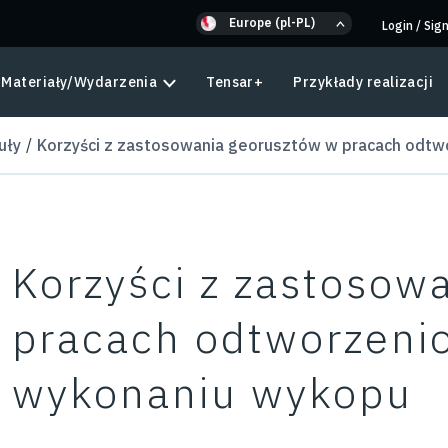
Europe (pl-PL)
Login
/
Sig
Materiały/Wydarzenia
Tensar+
Przykłady realizacji
uły
Korzyści z zastosowania georusztów w pracach odt
Korzyści z zastosow
pracach odtworzeni
wykonaniu wykopu