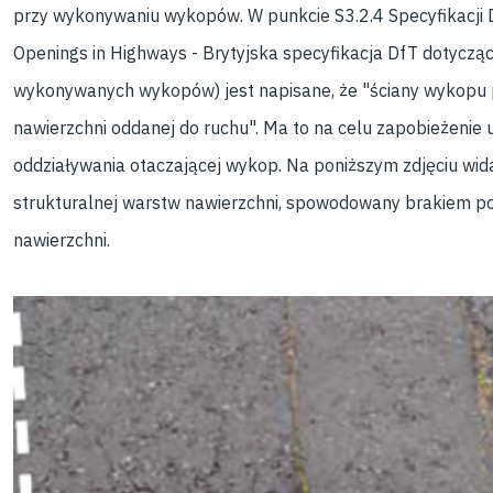
przy wykonywaniu wykopów. W punkcie S3.2.4 Specyfikacji D
Openings in Highways - Brytyjska specyfikacja DfT dotyczą
wykonywanych wykopów) jest napisane, że "ściany wykopu p
nawierzchni oddanej do ruchu". Ma to na celu zapobieżenie ut
oddziaływania otaczającej wykop. Na poniższym zdjęciu widać
strukturalnej warstw nawierzchni, spowodowany brakiem pod
nawierzchni.