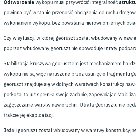
Odtworzenie
wykopu musi przywrócić integralność
strukt
powinna być w stanie przenosić obciążenia od ruchu drogow
wykonaniem wykopu, bez powstania nierównomiernych osiada
Czy w sytuacji, w której georuszt został wbudowany w nawi
poprzez wbudowany georuszt nie spowoduje utraty podparci
Stabilizacja kruszywa georusztem jest mechanizmem bardz
wykopu nie są więc naruszone przez usunięcie fragmentu g
georuszt znajduje się w dolnych warstwach konstrukcji nawi
podłoża, to już spełniła swoje zadanie, zapewniając stabili
zagęszczanie warstw nawierzchni. Utrata georusztu nie bę
trakcie jej eksploatacji.
Jeżeli georuszt został wbudowany w warstwy konstrukcyjn