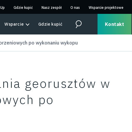
nUp
Gdzie kupić
Nasz zespół
O nas
Wsparcie projektowe
Kontakt
Wsparcie
Gdzie kupić
Search
worzeniowych po wykonaniu wykopu
ania georusztów w
owych po