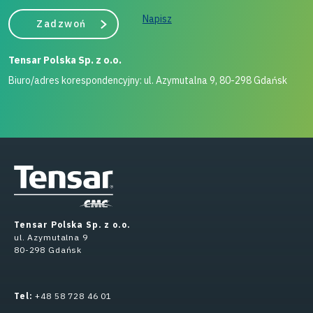
Napisz
Zadzwoń
Tensar Polska Sp. z o.o.
Biuro/adres korespondencyjny: ul. Azymutalna 9, 80-298 Gdańsk
Tensar Polska Sp. z o.o.
ul. Azymutalna 9
80-298 Gdańsk
Tel:
+48 58 728 46 01