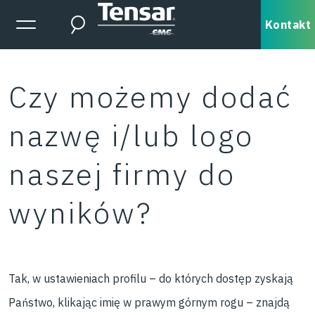
Skip to main content
Expanded Menu Toggle
Kontakt
Search
Czy możemy dodać
nazwę i/lub logo
naszej firmy do
wyników?
Tak, w ustawieniach profilu – do których dostęp zyskają
Państwo, klikając imię w prawym górnym rogu – znajdą